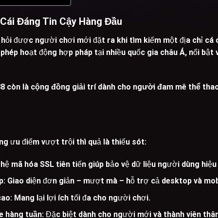
 Cái Đáng Tin Cậy Hàng Đầu
ỏi được người chơi mới đặt ra khi tìm kiếm một địa chỉ cá 
phép hoạt động hợp pháp tại nhiều quốc gia châu Á, nổi bật v
 còn là cộng đồng giải trí dành cho người đam mê thể thao, 
 ưu điểm vượt trội thì quả là thiếu sót:
ệ mã hóa SSL tiên tiến giúp bảo vệ dữ liệu người dùng hiệu
p:
Giao diện đơn giản – mượt mà – hỗ trợ cả desktop và mob
cao:
Mang lại lợi ích tối đa cho người chơi.
e hàng tuần:
Đặc biệt dành cho người mới và thành viên thân