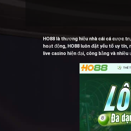
Chuyển
đến
nội
dung
HO88
là thương hiệu nhà cái cá cược tr
hoạt động,
HO88 luôn đặt yếu tố uy tín,
live casino hiện đại, công bằng và nhiều 