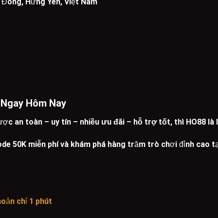
n Đông, Hưng Yên, Việt Nam
8 Ngay Hôm Nay
cược
an toàn – uy tín – nhiều ưu đãi – hỗ trợ tốt
, thì
HO88 là 
ode 50K miễn phí
và khám phá hàng trăm trò chơi đỉnh cao tạ
oản chỉ 1 phút