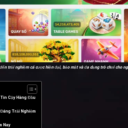
n trải nghiệm cá cược hiện đại, bảo mật và đa dạng trò chơi cho ng
 Tin Cậy Hàng Đầu
 Đáng Trải Nghiệm
m Nay