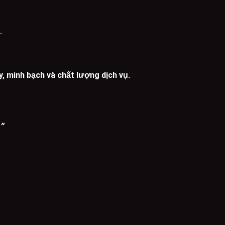
.
y, minh bạch và chất lượng dịch vụ
.
”