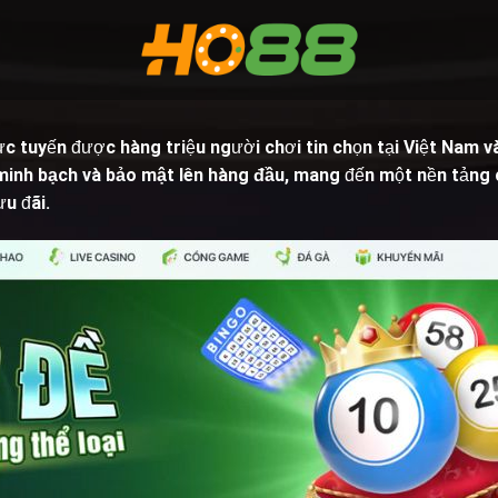
ực tuyến được hàng triệu người chơi tin chọn tại Việt Nam 
 minh bạch và bảo mật lên hàng đầu
, mang đến một nền tảng c
ưu đãi.