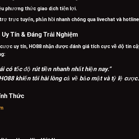
u phương thức giao dịch tiện lợi.
rợ trực tuyến, phản hồi nhanh chóng qua livechat và hotline
 Uy Tín & Đáng Trải Nghiệm
 cược uy tín,
HO88 nhận được đánh giá tích cực về độ tin cậ
ng:
ái có tốc độ rút tiền nhanh nhất hiện nay.”
HO88 khiến tôi hài lòng cả về bảo mật và tỷ lệ cược.
ính Thức
om