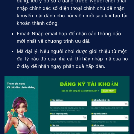
dùng, lưu ý bỏ số 0 đằng trước. Người chơi phải
nhập chính xác số điện thoại chính chủ để nhận
khuyến mãi dành cho hội viên mới sau khi tạo tài
khoản thành công.
Email: Nhập email hợp để nhận các thông báo
mới nhất về chương trình ưu đãi.
Mã đại lý: Nếu người chơi được giới thiệu từ một
đại lý nào đó của nhà cái thì hãy nhập mã của họ
ở đây để nhận ngay phần quà hấp dẫn.