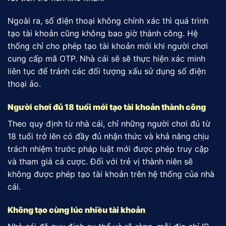
Ngoài ra, số điện thoại không chính xác thì quá trình
tạo tài khoản cũng không bao giờ thành công. Hệ
thống chỉ cho phép tạo tài khoản mới khi người chơi
cung cấp mã OTP. Nhà cái sẽ sẽ thực hiện xác minh
liên tục để tránh các đối tượng xấu sử dụng số điện
thoại ảo.
Người chơi đủ 18 tuổi mới tạo tài khoản thành công
Theo quy định từ nhà cái, chỉ những người chơi đủ từ
18 tuổi trở lên có đầy đủ nhận thức và khả năng chịu
trách nhiệm trước pháp luật mới được phép truy cập
và tham giá cá cược. Đối với trẻ vị thành niên sẽ
không được phép tạo tài khoản trên hệ thống của nhà
cái.
Không tạo cùng lúc nhiều tài khoản