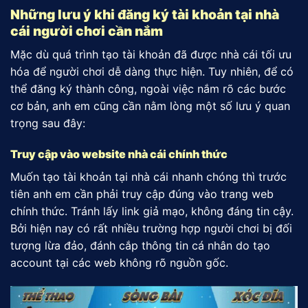
Những lưu ý khi đăng ký tài khoản tại nhà
cái người chơi cần nắm
Mặc dù quá trình tạo tài khoản đã được nhà cái tối ưu
hóa để người chơi dễ dàng thực hiện. Tuy nhiên, để có
thể đăng ký thành công, ngoài việc nắm rõ các bước
cơ bản, anh em cũng cần nằm lòng một số lưu ý quan
trọng sau đây:
Truy cập vào website nhà cái chính thức
Muốn tạo tài khoản tại nhà cái nhanh chóng thì trước
tiên anh em cần phải truy cập đúng vào trang web
chính thức. Tránh lấy link giả mạo, không đáng tin cậy.
Bởi hiện nay có rất nhiều trường hợp người chơi bị đối
tượng lừa đảo, đánh cắp thông tin cá nhân do tạo
account tại các web không rõ nguồn gốc.