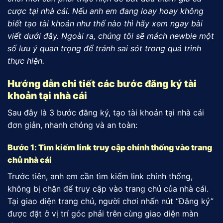
cược tại nhà cái. Nếu anh em đang loay hoay không
biết tạo tài khoản như thế nào thì hãy xem ngay bài
viết dưới đây. Ngoài ra, chúng tôi sẽ mách newbie một
số lưu ý quan trọng để tránh sai sót trong quá trình
thực hiện.
Hướng dẫn chi tiết các bước đăng ký tài
khoản tại nhà cái
Sau đây là 3 bước đăng ký, tạo tài khoản tại nhà cái
đơn giản, nhanh chóng và an toàn:
Bước 1: Tìm kiếm link truy cập chính thống vào trang
chủ nhà cái
Trước tiên, anh em cần tìm kiếm link chính thống,
không bị chặn để truy cập vào trang chủ của nhà cái.
Tại giao diện trang chủ, người chơi nhấn nút “Đăng ký”
được đặt ở vị trí góc phải trên cùng giao diện màn