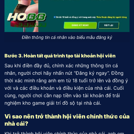
Điền thông tin cá nhân vào biểu mẫu đăng ký
Bước 3. Hoàn tất quá trình tạo tài khoản hội viên
Sau khi điền đầy đủ, chính xác những thông tin cá
nhân, người chơi hãy nhấn nút “Đăng ký ngay”. Đồng
thời xác minh rằng anh em từ 18 tuổi trở lên và đồng ý
với và các điều khoản và điều kiện của nhà cái. Cuối
cùng, người chơi cần nạp tiền vào tài khoản để trải
nghiệm kho game giải trí đồ sộ tại nhà cái.
Vì sao nên trở thành hội viên chính thức của
nhà cái?
Khi trở thành hội viên chính thức của nhà cái, anh em