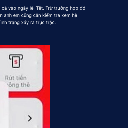
ể cả vào ngày lễ, Tết. Trừ trường hợp đó
tiền anh em cũng cần kiểm tra xem hệ
nh trạng xảy ra trục trặc.