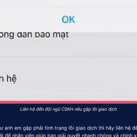
Liên hệ đến đội ngũ CSKH nếu gặp lỗi giao dịch
hư anh em gặp phải tình trạng lỗi giao dịch thì hãy liên h
hải để nhân viên giúp bạn giải quyết nhanh chóng và chính 