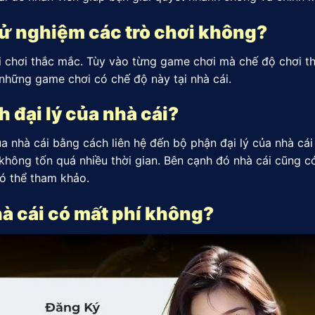
thử nghiệm các trò chơi không?
i chơi thắc mắc. Tùy vào từng game chơi mà chế độ chơi t
ử những game chơi có chế độ này tại nhà cái.
h đại lý của nhà cái?
ủa nhà cái bằng cách liên hệ đến bộ phận đại lý của nhà c
 không tốn quá nhiều thời gian. Bên cạnh đó nhà cái cũng c
có thể tham khảo.
hà cái có mất phí không?