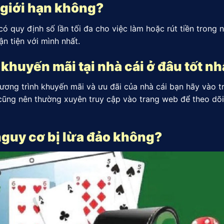
ó giới hạn không?
có quy định số lần tối đa cho việc làm hoặc rút tiền trong 
ận tiện với mình nhất.
khuyến mãi tại nhà cái ở đâu tốt nh
hương trình khuyến mãi và ưu đãi của nhà cái bạn hãy vào t
cũng nên thường xuyên truy cập vào trang web để theo dõi 
nguy cơ bị lừa đảo không?