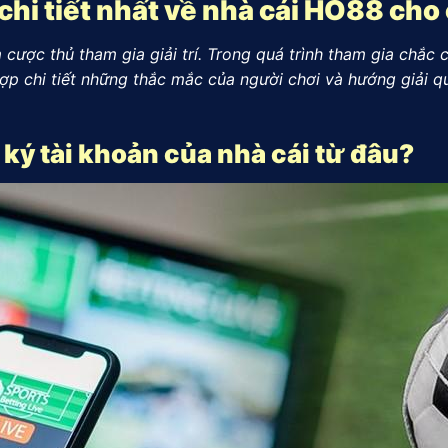
 chi tiết nhất về nhà cái HO88 cho
ược thủ tham gia giải trí. Trong quá trình tham gia chắc 
ợp chi tiết những thắc mắc của người chơi và hướng giải q
ký tài khoản của nhà cái từ đâu?