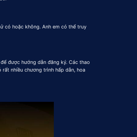
hử có hoặc không. Anh em có thể truy
ái để được hướng dẫn đăng ký. Các thao
ó rất nhiều chương trình hấp dẫn, hoa