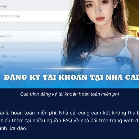
Quá trình đăng ký tài khoản hoàn toàn miễn phí
ái là hoàn toàn miễn phí. Nhà cái cũng cam kết không thu bấ
 hiểu thêm tại nhiều nguồn FAQ về nhà cái trên trang web đ
ránh lừa đảo.