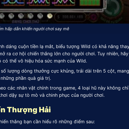
m hấp dẫn khiến người chơi say mê
nh dáng cuộn tiền lạ mắt, biểu tượng Wild có khả năng tha
mở ra cơ hội chiến thắng lớn cho người chơi. Tuy nhiên, hãy
nó có thể vô hiệu hóa sức mạnh của Wild.
số lượng dòng thưởng cực khủng, trải dài trên 5 cột, man
 những phần quà giá trị.
heo các nhân vật chính trong game, 4 loại hũ này không chỉ
khơi dậy sự tò mò và chinh phục của người chơi.
ến Thượng Hải
hiến thắng bạn cần hiểu rõ những điểm sau: