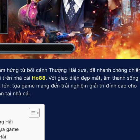
cảm hứng từ bối cảnh Thượng Hải xưa, đã nhanh chóng chi
 trên nhà cái
Ho88
. Với giao diện đẹp mắt, âm thanh sống
 lớn, tựa game mang đến trải nghiệm giải trí đỉnh cao cho
 tại nhà cái.
ng Hải
tựa game
Hải