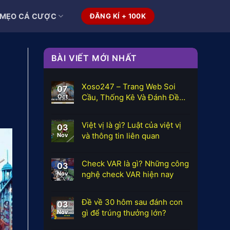
MẸO CÁ CƯỢC
ĐĂNG KÍ + 100K
BÀI VIẾT MỚI NHẤT
Xoso247 – Trang Web Soi
07
Cầu, Thống Kê Và Đánh Đề
Oct
Online Uy Tín Hàng Đầu Việt
Nam
Việt vị là gì? Luật của việt vị
03
và thông tin liên quan
Nov
Check VAR là gì? Những công
03
nghệ check VAR hiện nay
Nov
Đề về 30 hôm sau đánh con
03
gì để trúng thưởng lớn?
Nov