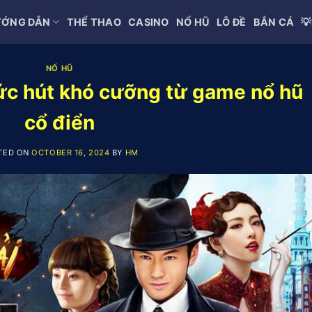
ỚNG DẪN
THỂ THAO
CASINO
NỔ HŨ
LÔ ĐỀ
BẮN CÁ

NỔ HŨ
ức hút khó cưỡng từ game nổ hũ
cổ điển
TED ON
OCTOBER 16, 2024
BY
HM