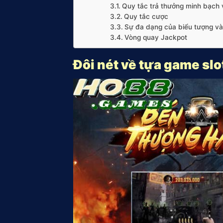
Quy tắc trả thưởng minh bạch 
Quy tắc cược
Sự đa dạng của biểu tượng và 
Vòng quay Jackpot
Đôi nét về tựa game sl