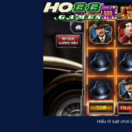
Hiểu rõ luật chơ