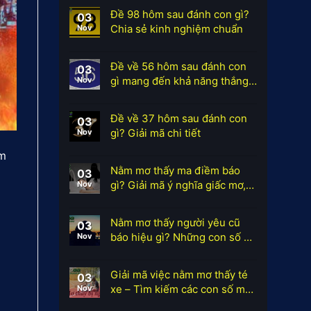
Đề 98 hôm sau đánh con gì?
03
Chia sẻ kinh nghiệm chuẩn
Nov
Đề về 56 hôm sau đánh con
03
gì mang đến khả năng thắng
Nov
lớn?
Đề về 37 hôm sau đánh con
03
gì? Giải mã chi tiết
Nov
ếm
Nằm mơ thấy ma điềm báo
03
gì? Giải mã ý nghĩa giấc mơ,
Nov
con số
Nằm mơ thấy người yêu cũ
03
báo hiệu gì? Những con số ẩn
Nov
chứa?
Giải mã việc nằm mơ thấy té
03
xe – Tìm kiếm các con số may
Nov
mắn