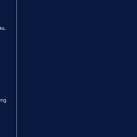
au,
ợng