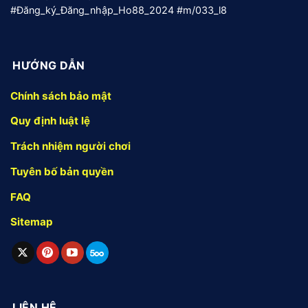
#Đăng_ký_Đăng_nhập_Ho88_2024 #m/033_l8
HƯỚNG DẪN
Chính sách bảo mật
Quy định luật lệ
Trách nhiệm người chơi
Tuyên bố bản quyền
FAQ
Sitemap
LIÊN HỆ