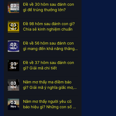
Đề về 30 hôm sau đánh con
03
gì để trúng thưởng lớn?
Nov
Đề 98 hôm sau đánh con gì?
03
Chia sẻ kinh nghiệm chuẩn
Nov
Đề về 56 hôm sau đánh con
03
gì mang đến khả năng thắng
Nov
lớn?
Đề về 37 hôm sau đánh con
03
gì? Giải mã chi tiết
Nov
Nằm mơ thấy ma điềm báo
03
gì? Giải mã ý nghĩa giấc mơ,
Nov
con số
Nằm mơ thấy người yêu cũ
03
báo hiệu gì? Những con số ẩn
Nov
chứa?