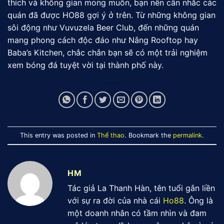
thích và không gian mong muốn, bạn nên cân nhắc các
quán đã được HO88 gợi ý ở trên. Từ những không gian
sôi động như Vuvuzela Beer Club, đến những quán
mang phong cách độc đáo như Nắng Rooftop hay
Baba’s Kitchen, chắc chắn bạn sẽ có một trải nghiệm
xem bóng đá tuyệt vời tại thành phố này.
This entry was posted in
Thể thao
. Bookmark the
permalink
.
HM
Tác giả La Thanh Hàn, tên tuổi gắn liền
với sự ra đời của nhà cái
Ho88
. Ông là
một doanh nhân có tầm nhìn và đam