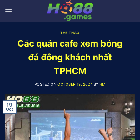
Skip
to
content
THỂ THAO
Các quán cafe xem bóng
đá đông khách nhất
TPHCM
POSTED ON
OCTOBER 19, 2024
BY
HM
19
Oct