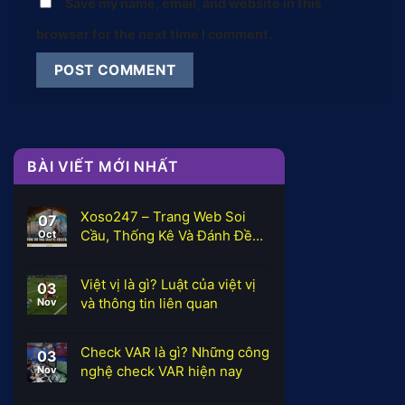
Save my name, email, and website in this
browser for the next time I comment.
BÀI VIẾT MỚI NHẤT
Xoso247 – Trang Web Soi
07
Cầu, Thống Kê Và Đánh Đề
Oct
Online Uy Tín Hàng Đầu Việt
Nam
Việt vị là gì? Luật của việt vị
03
và thông tin liên quan
Nov
Check VAR là gì? Những công
03
nghệ check VAR hiện nay
Nov